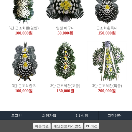
3단 근조화환(일반)
영전 바구니
근조화환특대
100,000원
50,000원
150,000원
3단 근조화환 B
3단 근조화환(고급)
3단 근조화환(특급)
100,000원
130,000원
200,000원
로그인
회원가입
1:1 상담
고객센터
이용약관
개인정보처리방침
PC버전