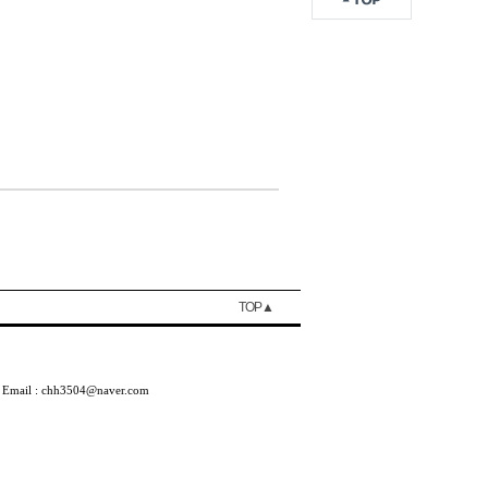
TOP▲
ail : chh3504@naver.com