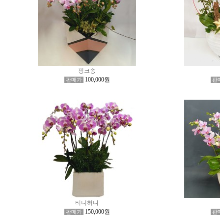
핑크송
100,000원
판매가
판
티니허니
150,000원
판매가
판