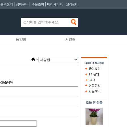
│
즐겨찾기
│
장바구니
│
주문조회
│
마이페이지
│
고객센터
동양란
서양란
>
 있습니다.