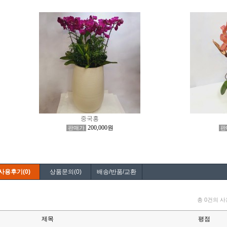
중국홍
200,000원
판매가
판
사용후기(0)
상품문의(0)
배송/반품/교환