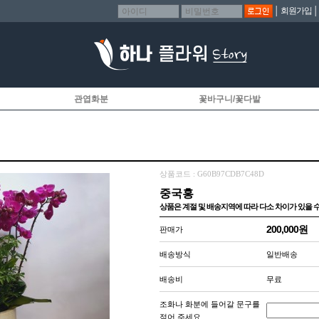
│
회원가입
관엽화분
꽃바구니/꽃다발
상품코드 : G60B97CDB7C48D
중국홍
상품은 계절 및 배송지역에 따라 다소 차이가 있을 수
200,000원
판매가
배송방식
일반배송
배송비
무료
조화나 화분에 들어갈 문구를
적어 주세요