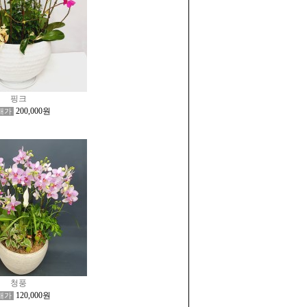
핑크
200,000원
매가
청풍
120,000원
매가