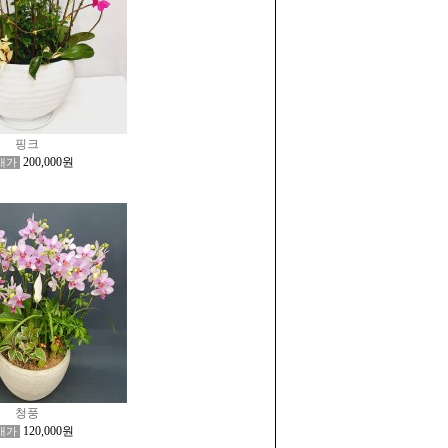
핑크
200,000원
매가
청풍
120,000원
매가