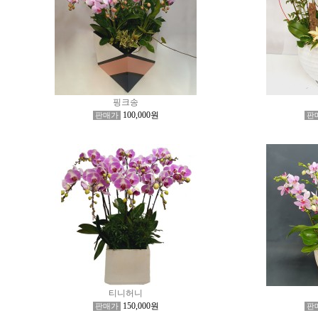
핑크송
100,000원
판매가
판
티니허니
150,000원
판매가
판