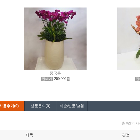
중국홍
200,000원
판매가
판
사용후기(0)
상품문의(0)
배송/반품/교환