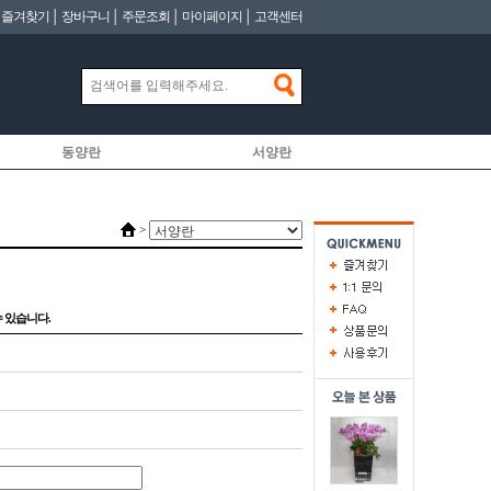
│
즐겨찾기
│
장바구니
│
주문조회
│
마이페이지
│
고객센터
동양란
서양란
>
 있습니다.