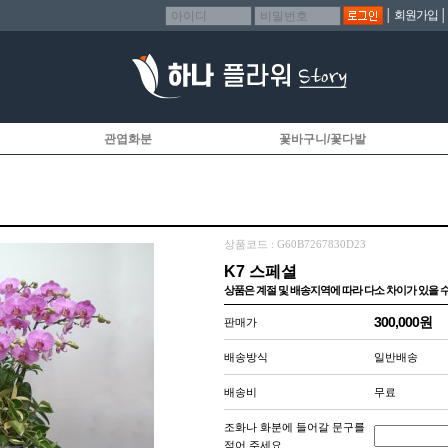
│
회원가입
관엽화분
꽃바구니/꽃다발
상품코드 : G60B7267830D23
K7 스페셜
상품은 계절 및 배송지역에 따라 다소 차이가 있을 수
300,000원
판매가
배송방식
일반배송
배송비
무료
조화나 화분에 들어갈 문구를
적어 주세요