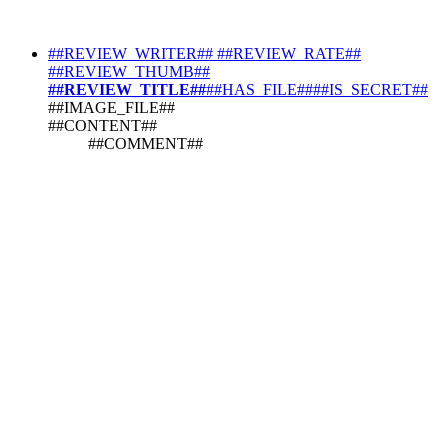
##REVIEW_WRITER##
##REVIEW_RATE##
##REVIEW_THUMB##
##REVIEW_TITLE##
##HAS_FILE####IS_SECRET##
##IMAGE_FILE##
##CONTENT##
##COMMENT##